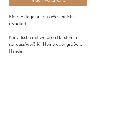
In den Warenkorb
Pferdepflege auf das Wesentliche
rezudiert
Kardätsche mit weichen Borsten in
schwarz/weiß für kleine oder größere
Hände
Holz ist ein Naturprodukt und kann
daher in Farbe und Maserung von der
Abbildung abweichen.
Wenn du einen Namen darauf stehen
haben möchtest, dann wähle bitte den
Artikel "
Kardätsche, klein oder groß,
mit Wunschname
" oder den Artikel
"Kardätsche Sas Logo Liebe"
für ein
lasergraviertes Logostatement