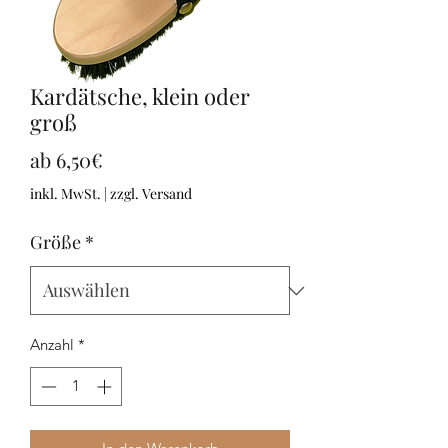
Kardätsche, klein oder
groß
Sale-
ab
6,50€
Preis
inkl. MwSt.
|
zzgl. Versand
Größe
*
Anzahl
*