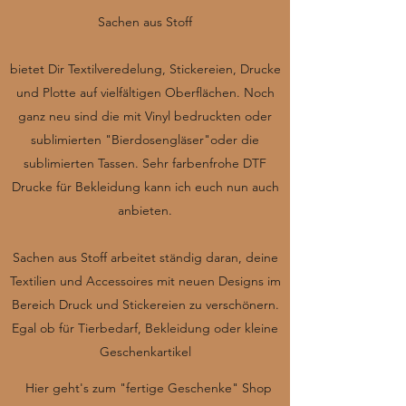
Sachen aus Stoff
bietet Dir Textilveredelung, Stickereien, Drucke
und Plotte auf vielfältigen Oberflächen. Noch
ganz neu sind die mit Vinyl bedruckten oder
sublimierten "Bierdosengläser"oder die
sublimierten Tassen. Sehr farbenfrohe DTF
Drucke für Bekleidung kann ich euch nun auch
anbieten.
Sachen aus Stoff arbeitet ständig daran, deine
Textilien und Accessoires mit neuen Designs im
Bereich Druck und Stickereien zu verschönern.
Egal ob für Tierbedarf, Bekleidung oder kleine
Geschenkartikel
Hier geht's zum "fertige Geschenke" Shop