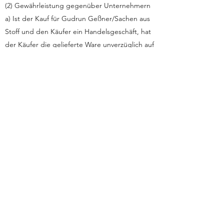
(2) Gewährleistung gegenüber Unternehmern
a) Ist der Kauf für Gudrun Geßner/Sachen aus
Stoff und den Käufer ein Handelsgeschäft, hat
der Käufer die gelieferte Ware unverzüglich auf
Qualitäts- und Mengenabweichung zu
untersuchen und Gudrun Geßner/Sachen aus
Stoff erkennbare Mängel innerhalb einer Frist
von einer Woche ab Empfang der Ware
schriftlich anzuzeigen; andernfalls ist die
Geltendmachung des
Gewährleistungsanspruchs ausgeschlossen.
Verdeckte Mängel sind Gudrun
Geßner/Sachen aus Stoff innerhalb einer Frist
von einer Woche ab Entdeckung schriftlich
anzuzeigen. Zur Fristwahrung genügt die
rechtzeitige Absendung. Den Käufer trifft in
diesem Fall die volle Beweislast für sämtliche