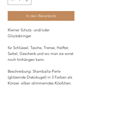
In den Warenkorb
Kleiner Schutz- und/oder
Glücksbringer
für Schlüssel, Tasche, Trense, Halfter,
Sattel, Geschenk und wo man sie sonst
noch hinhängen kann.
Beschreibung: Shamballa-Perle
(glitzernde Diskokugel) in 3 Farben als
Körper, silber glimmerndes Köpfchen,
Metallteile silberfarben, Flügel mit
Glitzersteinchen. Der Körper ist etwas
kleiner als bei den anderen Shamballa
Engeln.