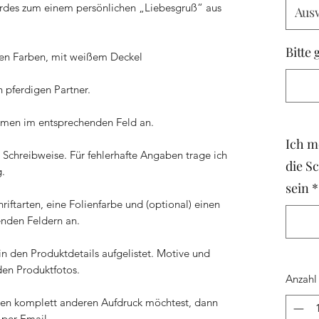
erdes zum einem persönlichen „Liebesgruß“ aus
Aus
Bitte 
enen Farben, mit weißem Deckel
n pferdigen Partner.
amen im entsprechenden Feld an.
Ich m
Schreibweise. Für fehlerhafte Angaben trage ich
die Sc
.
sein
*
hriftarten, eine Folienfarbe und (optional) einen
nden Feldern an.
in den Produktdetails aufgelistet. Motive und
 den Produktfotos.
Anzahl
inen komplett anderen Aufdruck möchtest, dann
 per Email.