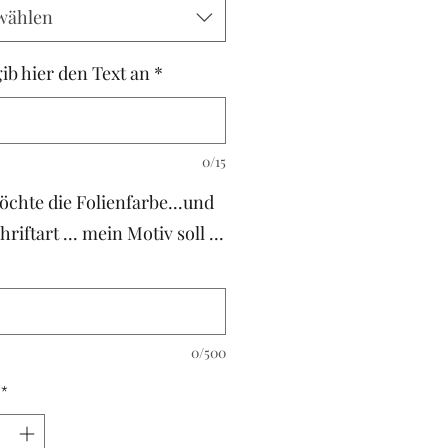
wählen
gib hier den Text an
*
0/15
öchte die Folienfarbe...und
hriftart ... mein Motiv soll ...
0/500
*