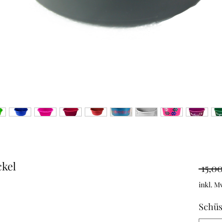
ckel
 15,0
inkl. M
Schüs