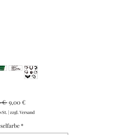
Standardpreis
Sale-
0 € 
9,00 €
Preis
wSt.
|
zzgl. Versand
selfarbe
*