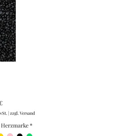
Preis
€
wSt.
|
zzgl. Versand
 Herzmarke
*