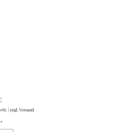
Preis
€
wSt.
|
zzgl. Versand
*